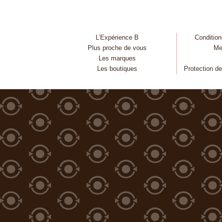
L’Expérience B
Condition
Plus proche de vous
Me
Les marques
Les boutiques
Protection d